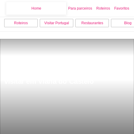
Home
Home
Para parceiros
Roteiros
Favoritos
Roteiros
Visitar Portugal
Restaurantes
Blog
As 9 melhores coisas para fazer e 
visitar em Viana do Castelo