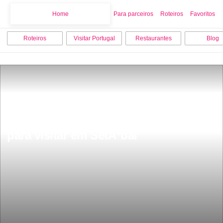
Home
Home
Para parceiros
Roteiros
Favoritos
Roteiros
Visitar Portugal
Restaurantes
Blog
Os 10 melhores pontos turÃ­sticos 
para visitar em SetÃºbal