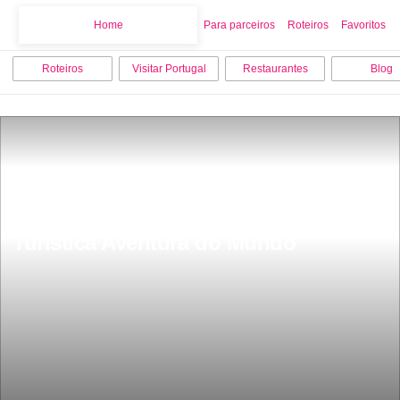
Home
Home
Para parceiros
Roteiros
Favoritos
Roteiros
Visitar Portugal
Restaurantes
Blog
Fica em Portugal Melhor AtraÃ§Ã£o 
Turistica Aventura do Mundo