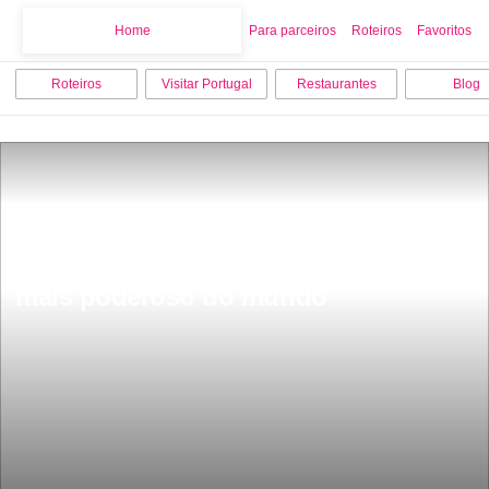
Home
Home
Para parceiros
Roteiros
Favoritos
Roteiros
Visitar Portugal
Restaurantes
Blog
Passaporte PortuguÃªs Ã© o quarto 
mais poderoso do mundo