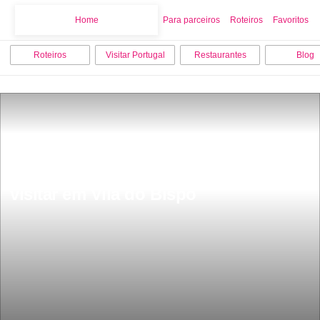
Home
Home
Para parceiros
Roteiros
Favoritos
Roteiros
Visitar Portugal
Restaurantes
Blog
Os 10 melhores sitios para ver e 
visitar em Vila do Bispo