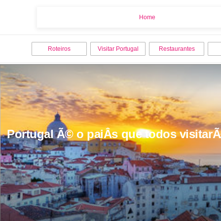
Home
Home
Roteiros
Visitar Portugal
Restaurantes
Portugal Ã© o paiÂ­s que todos visitar