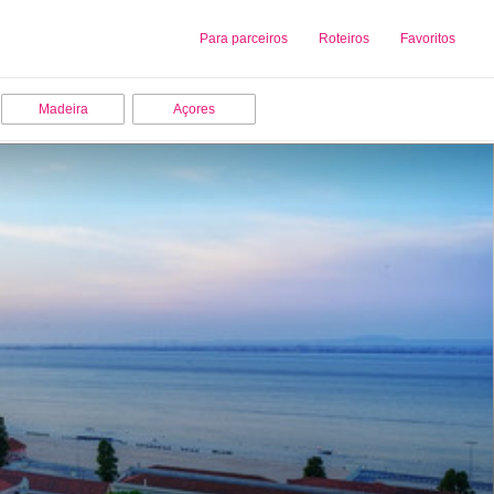
Sobre nós
Para parceiros
Adicionar uma Empresa
Roteiros
Favoritos
Madeira
Açores