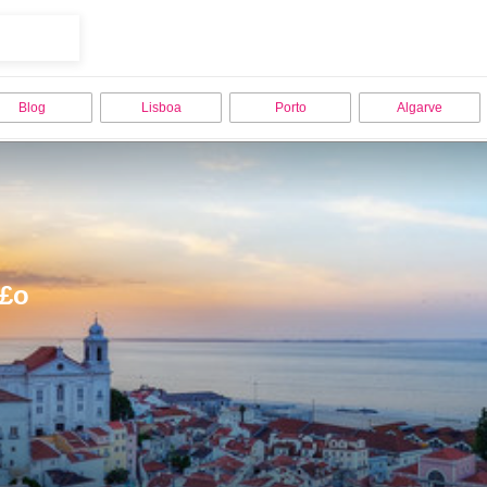
Blog
Lisboa
Porto
Algarve
Ã£o