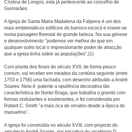
Cristina de Longos, esta já pertencente ao concelho de
Guimarães.
A Igreja de Santa Maria Madalena da Falperra é um dos
mais emblemáticos edifícios do barroco-rococó e insere-se
numa paisagem florestal de grande beleza. Na sua génese
e desenvolvimento "podemos ver melhor do que em
qualquer outro local o impressionante poder de atracção
que a igreja tinha sobre as populações".(1)
Com planta dos finais do século XVII, de forma pouco
comum, vai receber em meados da centúria seguinte (entre
1753 e 1756) uma fachada, com desenho atribuído a André
Soares. Nela é patente a opulência decorativa tão
característrica do Norte/ Braga, que trabalha o granito com
formas ondulantes e exuberantes, e foi considerada por
Robert C. Smith "a mais rica de ornatos desde a época do
manuelino".
A igreja foi construí­da no século XVIII, com projecto do
arquitecto André Soares, por iniciativa do arcebispo D.