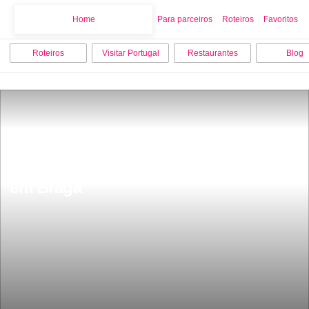
Home
Home
Para parceiros
Roteiros
Favoritos
Roteiros
Visitar Portugal
Restaurantes
Blog
Os 12 melhores lugares para visitar 
em Braga