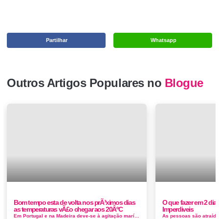
Partilhar
Whatsapp
Outros Artigos Populares no
Blogue
Bom tempo esta de volta nos prÃ³ximos dias
O que fazer em 2 di
as temperaturas vÃ£o chegar aos 20ÂºC
Imperdiveis
Em Portugal e na Madeira deve-se à agitação marítima. O aviso vai estender-se até à meia-noite deste s&aacut...