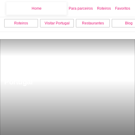
Home
Home
Para parceiros
Roteiros
Favoritos
Roteiros
Visitar Portugal
Restaurantes
Blog
A rua mais bonita do mundo Ã© em 
Portugal