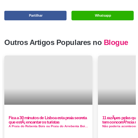
Partilhar
Whatsapp
Outros Artigos Populares no
Blogue
Fica a 30 minutos de Lisboa esta praia secreta
11 razÃµes pelas qua
que estÃ¡ encantar os turistas
tem concorrÃªncia n
A Praia do Rebenta Bois ou Praia do Arrebenta Bois, apresenta um areal de dimensões reduzidas em forma de concha. A distância entre as es...