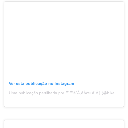
Ver esta publicação no Instagram
Uma publicação partilhada por É´Éªá´Â„êÂœ±á´Â‡ (@hike.n.travel)