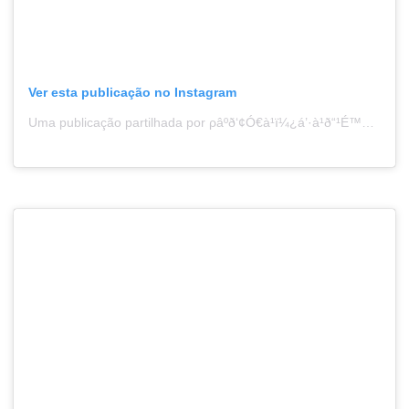
Ver esta publicação no Instagram
Uma publicação partilhada por ρâºð‘¢Ó€à¹ï¼¿á’·à¹ð“¹É™ä¹™ â½â…ƒρâ¾ (@paulo_lop3z)