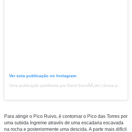
Ver esta publicação no Instagram
Uma publicação partilhada por Karol KamiÅÂ„ski | drone photoðÂŸÂ‡µðÂŸÂ‡± (@karolata_)
Para atingir o Pico Ruivo, é contornar o Pico das Torres por
uma subida íngreme através de uma escadaria escavada
na rocha e posteriormente uma descida. A parte mais difícil