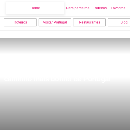
Home
Home
Para parceiros
Roteiros
Favoritos
Roteiros
Visitar Portugal
Restaurantes
Blog
Fica a cima das nuvens a mais de 
1800 metros de altura este Ã© o 
caminho mais bonito de Portugal