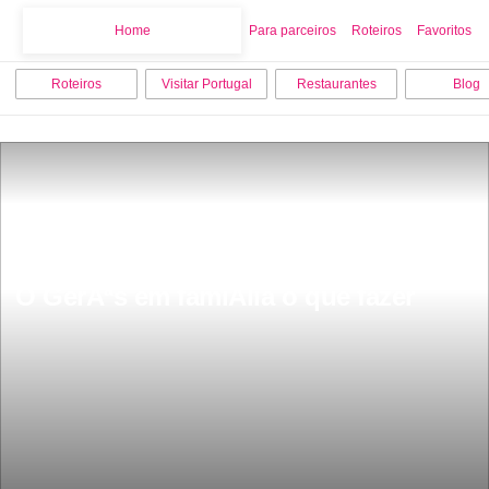
Home
Home
Para parceiros
Roteiros
Favoritos
Roteiros
Visitar Portugal
Restaurantes
Blog
O GerÃªs em famiÂ­lia o que fazer