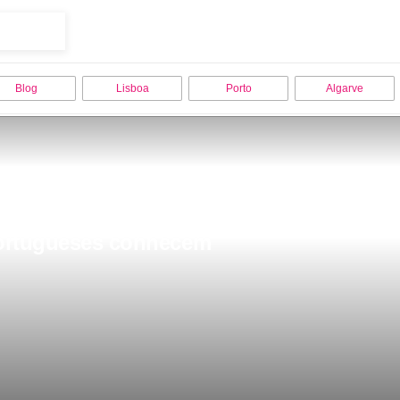
Blog
Lisboa
Porto
Algarve
 portugueses conhecem