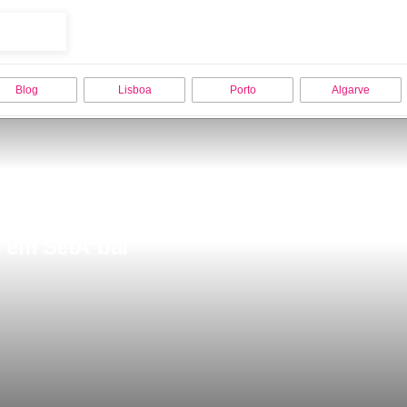
Blog
Lisboa
Porto
Algarve
o em SetÃºbal