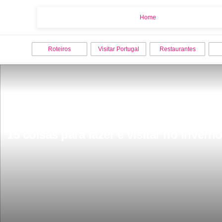
Home
Home
Roteiros
Visitar Portugal
Restaurantes
15 coisas para fazer e visitar no invern