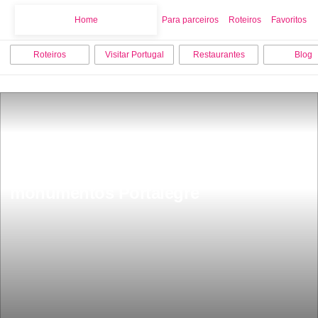
Home
Home
Para parceiros
Roteiros
Favoritos
Roteiros
Visitar Portugal
Restaurantes
Blog
Os 10 melhores locais para visitar 
monumentos Portalegre