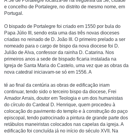
A Sé de Portalegre localiza-se na freguesia da Sé, cidade
e concelho de Portalegre, no distrito de mesmo nome, em
Portugal.
O bispado de Portalegre foi criado em 1550 por bula do
Papa Júlio III, sendo esta uma das três novas dioceses
criadas no reinado de D. João III. O primeiro prelado a ser
nomeado para o cargo de bispo da nova diocese foi D.
Julião de Alva, confessor da rainha D. Catarina. Nos
primeiros anos a sede de bispado ficaria instalada na
Igreja de Santa Maria do Castelo, uma vez que as obras da
nova catedral iniciavam-se só em 1556. A
té ao final da centúria as obras de edificação iriam
continuar, tendo sido o terceiro bispo da diocese, Frei
Amador Arrais, doutor em Teologia e um dos humanistas
do círculo do Cardeal D. Henrique, quem procedeu à
colocação do pavimento do templo e à construção do paço
episcopal, tendo patrocinado a pintura de grande parte dos
retábulos maneiristas colocados nas capelas da igreja. A
edificação foi concluída já no início do século XVII. Na