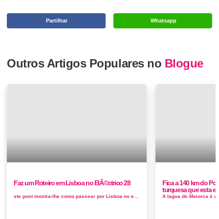
Partilhar
Whatsapp
Outros Artigos Populares no
Blogue
Faz um Roteiro em Lisboa no ElÃ©ctrico 28
Fica a 140 km do Por
turquesa que esta en
ste post mostra-lhe como passear por Lisboa no eléctrico 28. O eléctrico 28 leva-o a subir e descer as colinas de Lisboa até &agr...