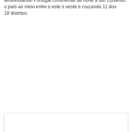
atravessando
Portugal continental
de norte a sul, cortando"
o país ao meio entre o este o oeste e cruzando 11 dos
18
distritos
.