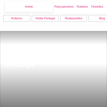
Home
Home
Para parceiros
Roteiros
Favoritos
Roteiros
Visitar Portugal
Restaurantes
Blog
Tem 738 km e 78 anos a maior estrada 
de Portugal