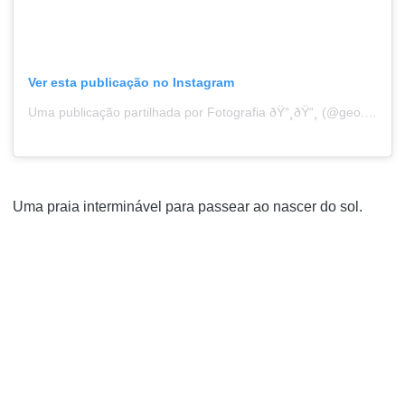
Ver esta publicação no Instagram
Uma publicação partilhada por Fotografia ðŸ“¸ðŸ“¸ (@geo.focus_)
Uma praia interminável para passear ao nascer do sol.