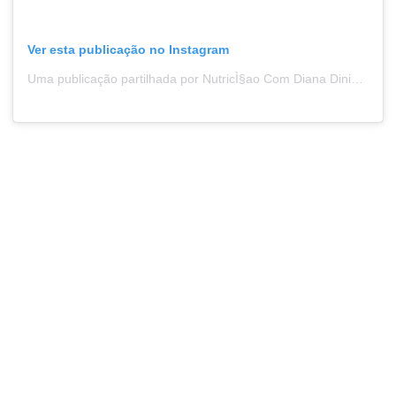
Ver esta publicação no Instagram
Uma publicação partilhada por NutricÌ§ao Com Diana Dinis ®ï¸ÂŽ (@nutricao.com.dianadinis)