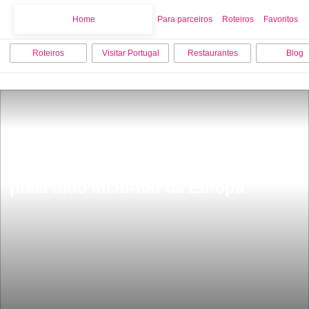
Home
Home
Para parceiros
Roteiros
Favoritos
Roteiros
Visitar Portugal
Restaurantes
Blog
Ã PortuguÃªs o melhor resort de 
praia tudo incluÃ­do da Europa