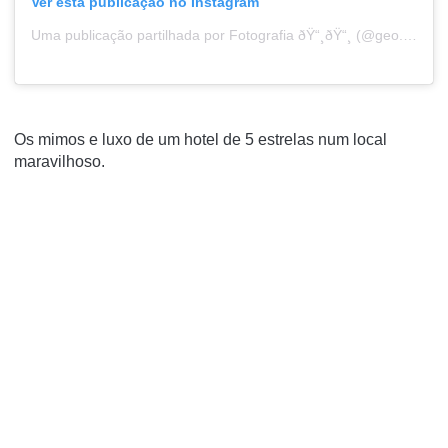
Ver esta publicação no Instagram
Uma publicação partilhada por Fotografia ðŸ“¸ðŸ“¸ (@geo.focus_)
Os mimos e luxo de um hotel de 5 estrelas num local
maravilhoso.