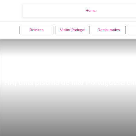
Home
Home
Roteiros
Visitar Portugal
Restaurantes
HÃ¡ uma piscina de mar Portuguesa ent