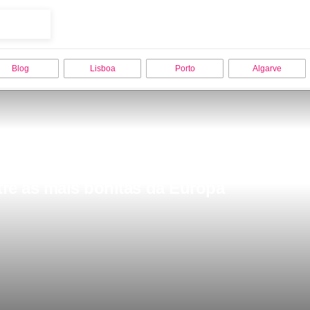
Blog
Lisboa
Porto
Algarve
re as mais bonitas da Europa