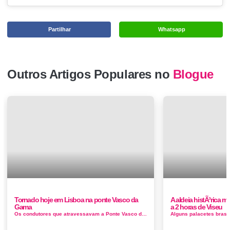
Partilhar
Whatsapp
Outros Artigos Populares no
Blogue
Tornado hoje em Lisboa na ponte Vasco da
A aldeia histÃ³rica ma
Gama
a 2 horas de Viseu
Os condutores que atravessavam a Ponte Vasco da Gama, em Lisboa, foram surpreendidos ao início da tarde de hoje por uma tromba de água s...