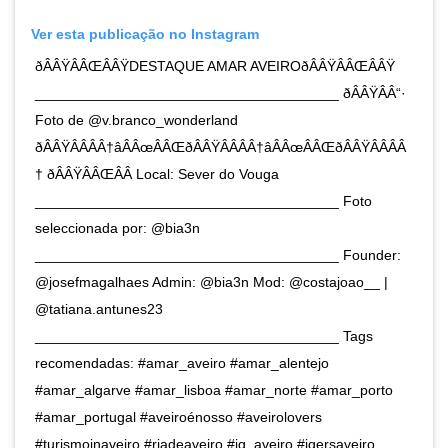
Ver esta publicação no Instagram
ðÂÂŸÂÂŒÂÂŸDESTAQUE AMAR AVEIROðÂÂŸÂÂŒÂÂŸ
______________________________________ ðÂÂŸÂÂ“·
Foto de @v.branco_wonderland
ðÂÂŸÂÂÂÂ†âÂÂœÂÂŒðÂÂŸÂÂÂÂ†âÂÂœÂÂŒðÂÂŸÂÂÂÂ
† ðÂÂŸÂÂŒÂÂ Local: Sever do Vouga
______________________________________ Foto
seleccionada por: @bia3n
______________________________________ Founder:
@josefmagalhaes Admin: @bia3n Mod: @costajoao__ |
@tatiana.antunes23
______________________________________ Tags
recomendadas: #amar_aveiro #amar_alentejo
#amar_algarve #amar_lisboa #amar_norte #amar_porto
#amar_portugal #aveiroénosso #aveirolovers
#turismoinaveiro #riadeaveiro #ig_aveiro #igersaveiro