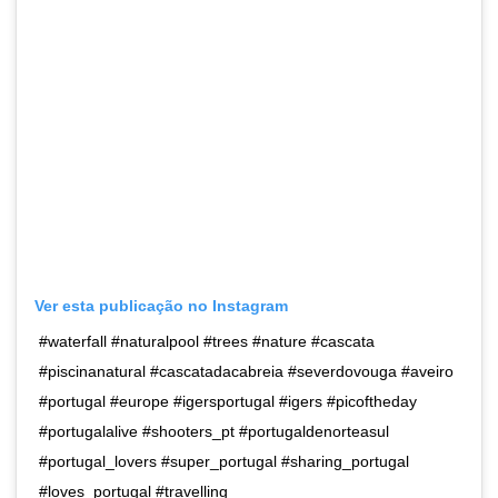
Ver esta publicação no Instagram
#waterfall #naturalpool #trees #nature #cascata
#piscinanatural #cascatadacabreia #severdovouga #aveiro
#portugal #europe #igersportugal #igers #picoftheday
#portugalalive #shooters_pt #portugaldenorteasul
#portugal_lovers #super_portugal #sharing_portugal
#loves_portugal #travelling