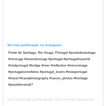
Ver esta publicação no Instagram
Ponte de Santiago, Rio Vouga, Portugal #pontedesantiago
#riovouga #severdovouga #portugal #portugalmyworld
#visitportugal #bridge #river #reflection #mirrorimage
#portugalcomefeitos #portugal_lovers #instaportugal
#travel #travelphotography #canon_photos #heritage
#pauloferreira67
Uma publicação partilhada por
Paulo Ferreira
(@pauloferreira67) a31 de Jan, 2019 às 9:45 PST