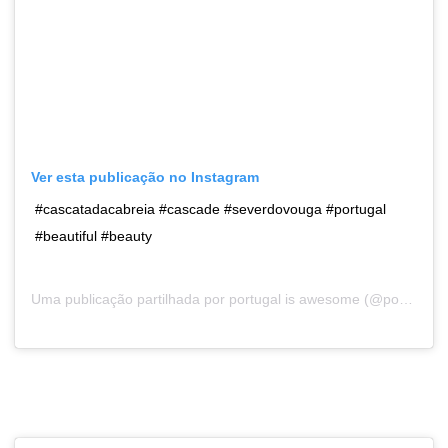
Ver esta publicação no Instagram
#cascatadacabreia #cascade #severdovouga #portugal
#beautiful #beauty
Uma publicação partilhada por
portugal is awesome
(@portugal.is.awesome) a29 de Abr, 2017 às 1:20 PDT