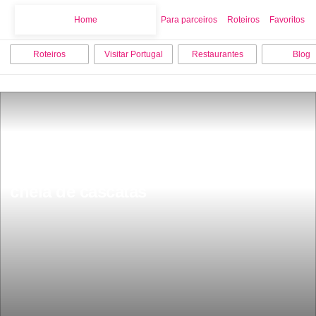
Home
Home
Para parceiros
Roteiros
Favoritos
Roteiros
Visitar Portugal
Restaurantes
Blog
Fica a 30 minutos de Aveiro esta 
aldeia Ã© uma pÃ©rola por descobrir 
cheia de cascatas