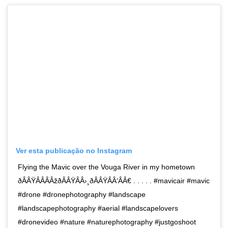
Ver esta publicação no Instagram
Flying the Mavic over the Vouga River in my hometown
ðÂÂŸÂÂÂÂžðÂÂŸÂÂ›¸ðÂÂŸÂÂ‘ÂÂ€ . . . . . #mavicair #mavic
#drone #dronephotography #landscape
#landscapephotography #aerial #landscapelovers
#dronevideo #nature #naturephotography #justgoshoot