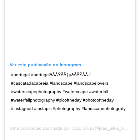
Ver esta publicação no Instagram
#portugal #portugalðÂÂŸÂÂ‡µðÂÂŸÂÂ‡¹
#cascatadacabreia #landscape #landscapelovers
#waterscapephotography #waterscape #waterfall
#waterfallphotography #picoftheday #photooftheday
#instagood #instapic #photography #landscapephotografy
Uma publicação partilhada por
João Silva
(@joao_silva_014) a23 de Abr, 2017 às 11:12 PDT