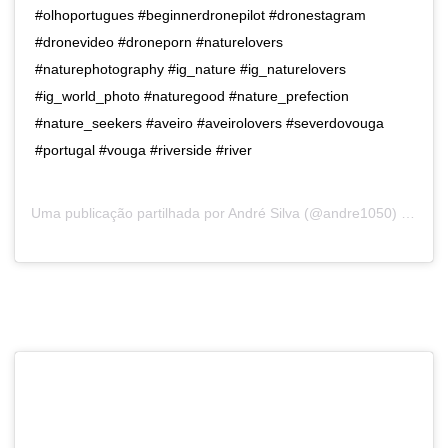
#olhoportugues #beginnerdronepilot #dronestagram
#dronevideo #droneporn #naturelovers
#naturephotography #ig_nature #ig_naturelovers
#ig_world_photo #naturegood #nature_prefection
#nature_seekers #aveiro #aveirolovers #severdovouga
#portugal #vouga #riverside #river
Uma publicação partilhada por
André Silva
(@andre1050) a21 de Ago, 2018 às 9:25 PDT