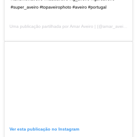
#super_aveiro #topaveirophoto #aveiro #portugal
Uma publicação partilhada por
Amar Aveiro |
(@amar_aveiro) a18 de Fev, 2019 às 12:06 PST
Ver esta publicação no Instagram