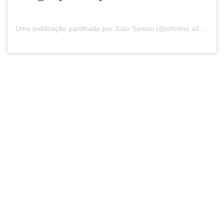
Uma publicação partilhada por
João Santos
(@johnlra) a25 de Set, 2018 às 2:15 PDT