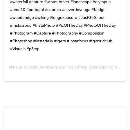
#waterfall #nature #winter #river #landscape #olympus
#omd10 #portugal #cabreia #severdovouga #bridge
#woodbridge #wiking #longexposure #JustGoShoot
#InstaGood #InstaPhoto #PicOfTheDay #PhotoOfTheDay
#Photogram #Capture #Photography #Composition
#Photoshop #Instadaily #Igers #Instafocus #igworldclub
#Visuals #p3top
Uma publicação partilhada por
Fabio Poço
(@fabiopoco) a9 de Fev, 2019 às 6:21 PST