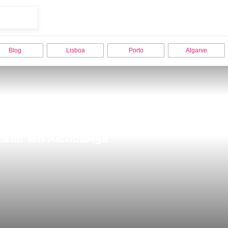
Blog
Lisboa
Porto
Algarve
isitar em AlcobaÃ§a