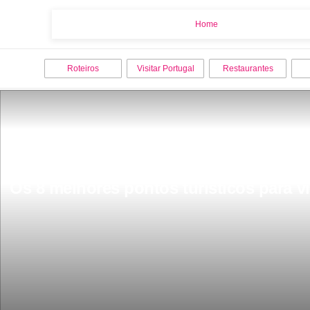
Home
Home
Roteiros
Visitar Portugal
Restaurantes
Os 8 melhores pontos turisticos para v