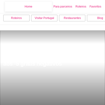
Home
Home
Para parceiros
Roteiros
Favoritos
Roteiros
Visitar Portugal
Restaurantes
Blog
Esta frio vai ficar pior este fim de 
semana temperaturas vÃ£o chegar 
aos -5 graus negativos