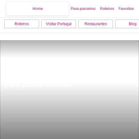
Home
Home
Para parceiros
Roteiros
Favoritos
Roteiros
Visitar Portugal
Restaurantes
Blog
AÃ§ores eleito como destino seguro 
para passar fÃ©rias