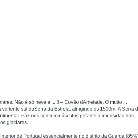
onares. Não é só neve e ...
3
– Covão dAmetade. O muito ...
vertente sul da
Serra da Estrela
, atingindo os 1500m.
A Serra 
ntinental. Faz-nos sentir minúsculos perante a imensidão dos
os glaciares.
 interior de Portugal essencialmente no distrito da Guarda (85%