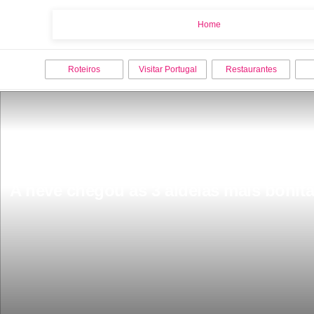
Home
Home
Roteiros
Visitar Portugal
Restaurantes
A neve chegou as 3 aldeias mais bonita