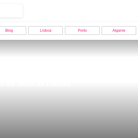
Blog
Lisboa
Porto
Algarve
s da Serra da Estrela