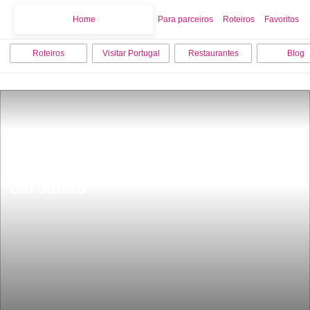
Home
Home
Para parceiros
Roteiros
Favoritos
Roteiros
Visitar Portugal
Restaurantes
Blog
Barcelos cidade medieval Barcelos 
em Junho