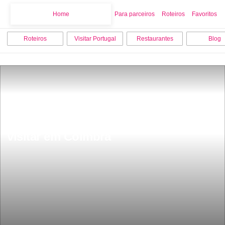
Home
Home
Para parceiros
Roteiros
Favoritos
Roteiros
Visitar Portugal
Restaurantes
Blog
Os 10 melhores sitios para ver e 
visitar em Coimbra