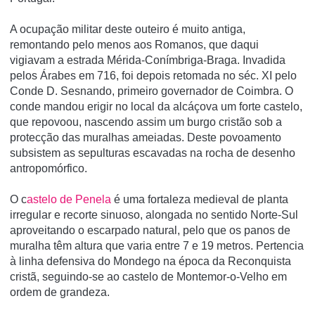
A ocupação militar deste outeiro é muito antiga,
remontando pelo menos aos Romanos, que daqui
vigiavam a estrada Mérida-Conímbriga-Braga. Invadida
pelos Árabes em 716, foi depois retomada no séc. XI pelo
Conde D. Sesnando, primeiro governador de Coimbra. O
conde mandou erigir no local da alcáçova um forte castelo,
que repovoou, nascendo assim um burgo cristão sob a
protecção das muralhas ameiadas. Deste povoamento
subsistem as sepulturas escavadas na rocha de desenho
antropomórfico.
O c
astelo de Penela
é uma fortaleza medieval de planta
irregular e recorte sinuoso, alongada no sentido Norte-Sul
aproveitando o escarpado natural, pelo que os panos de
muralha têm altura que varia entre 7 e 19 metros. Pertencia
à linha defensiva do Mondego na época da Reconquista
cristã, seguindo-se ao castelo de Montemor-o-Velho em
ordem de grandeza.