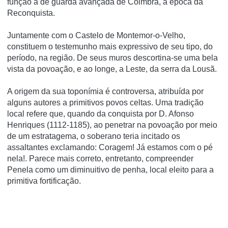
função a de guarda avançada de Coimbra, à época da
Reconquista.
Juntamente com o Castelo de Montemor-o-Velho,
constituem o testemunho mais expressivo de seu tipo, do
perí­odo, na região. De seus muros descortina-se uma bela
vista da povoação, e ao longe, a Leste, da serra da Lousã.
A origem da sua toponí­mia é controversa, atribuí­da por
alguns autores a primitivos povos celtas. Uma tradição
local refere que, quando da conquista por D. Afonso
Henriques (1112-1185), ao penetrar na povoação por meio
de um estratagema, o soberano teria incitado os
assaltantes exclamando: Coragem! Já estamos com o pé
nela!. Parece mais correto, entretanto, compreender
Penela como um diminuitivo de penha, local eleito para a
primitiva fortificação.