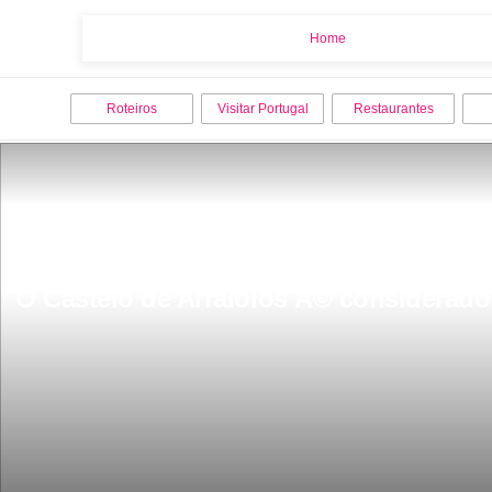
Home
Home
Roteiros
Visitar Portugal
Restaurantes
O Castelo de Arraiolos Ã© considerado