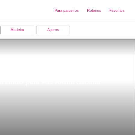
Sobre nós
Para parceiros
Adicionar uma Empresa
Roteiros
Favoritos
Madeira
Açores
mundo pela sua forma circular