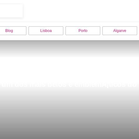
Blog
Lisboa
Porto
Algarve
 um dos mais belos e emblemÃ¡ticos do 