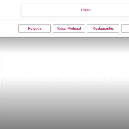
Home
Home
Roteiros
Visitar Portugal
Restaurantes
As 7 melhores coisas para fazer e visit