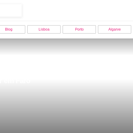
Blog
Lisboa
Porto
Algarve
ar em Faro