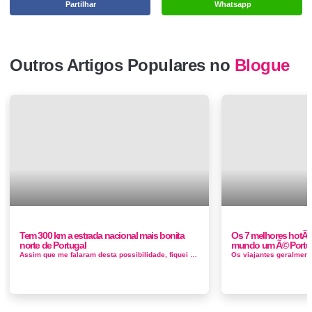
Partilhar
Whatsapp
Outros Artigos Populares no
Blogue
Tem 300 km a estrada nacional mais bonita
Os 7 melhores hotÃ©
norte de Portugal
mundo um Ã© Portu
Assim que me falaram desta possibilidade, fiquei em êxtase! Nunca tinha ouvido falar da beleza desta estrada, era uma zona que não conhec...