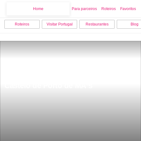
Home
Home
Para parceiros
Roteiros
Favoritos
Roteiros
Visitar Portugal
Restaurantes
Blog
Castelo de Porto de MÃ³s