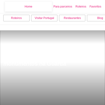
Home
Home
Para parceiros
Roteiros
Favoritos
Roteiros
Visitar Portugal
Restaurantes
Blog
Os 9 melhores lugares para visitar 
monumentos na Guarda