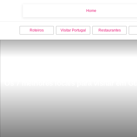
Home
Home
Roteiros
Visitar Portugal
Restaurantes
Os 7 melhores locais para visitar em G