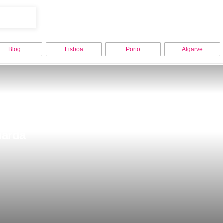
Blog
Lisboa
Porto
Algarve
uarda