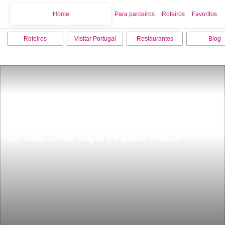
Home
Home
Para parceiros
Roteiros
Favoritos
Roteiros
Visitar Portugal
Restaurantes
Blog
O que fazer em Vila Nova de Gaia os 
12 melhores lugares para visitar