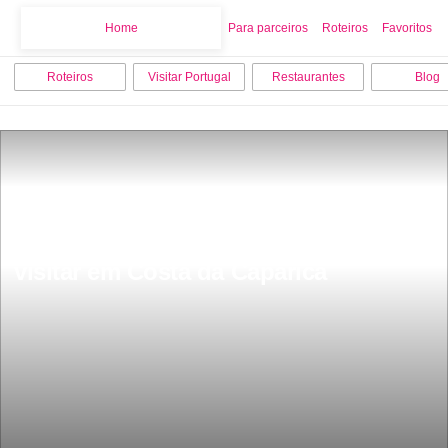
Home
Home
Para parceiros
Roteiros
Favoritos
Roteiros
Visitar Portugal
Restaurantes
Blog
Os 15 melhores sitios para ver e 
visitar em Costa da Caparica