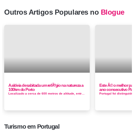
Outros Artigos Populares no
Blogue
A aldeia desabitada um refÃºgio na natureza a
Este Ã© o melhor pai
100km do Porto
ano consecutivo Pa
Localizado a cerca de 600 metros de altitude, entre três serras, Drave é um lugar muito remoto, onde o passar das horas d&aacut...
Turismo em Portugal