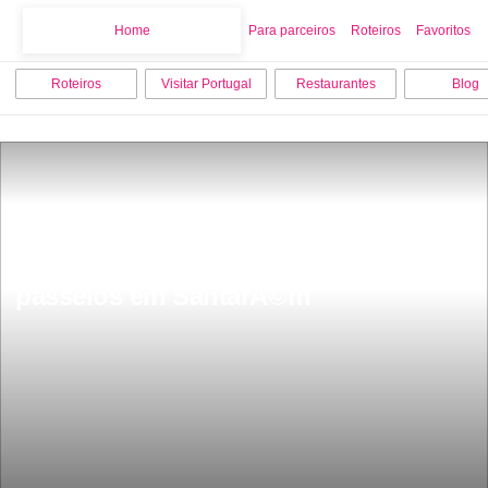
Home
Home
Para parceiros
Roteiros
Favoritos
Roteiros
Visitar Portugal
Restaurantes
Blog
Os 12 melhores pontos turisticos e 
passeios em SantarÃ©m