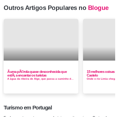
Outros Artigos Populares no
Blogue
Ã uma pÃ©rola quase desconhecida que
15 melhores coisas p
estÃ¡ a encantar os turistas
Castelo
A água da ribeira de Alge, que passa a caminho do Zêzere, é tão límpida que se vislumbram as pequenas pedras, no seu...
Turismo em Portugal