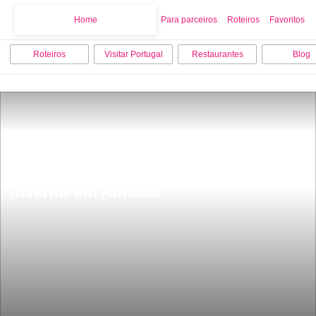
Home
Home
Para parceiros
Roteiros
Favoritos
Roteiros
Visitar Portugal
Restaurantes
Blog
As 15 melhores coisas para fazer no 
inverno em Almada