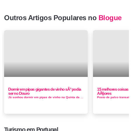
Outros Artigos Populares no
Blogue
Dormir em pipas gigantes de vinho sÃ³ podia
15 melhores coisas pa
ser no Douro
AÃ§ores
Já sonhou dormir em pipas de vinho na Quinta da Pacheca. Eis a sua oportunidade. Alguma vez lhe passou pela cabeça que seria poss&i...
Turismo em Portugal