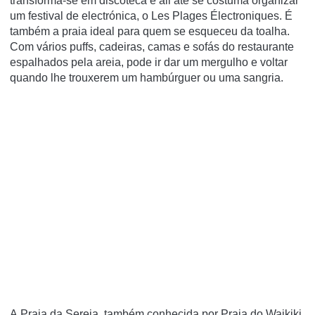
transforma-se em discoteca e ali até se costuma organizar
um festival de electrónica, o Les Plages Électroniques. É
também a praia ideal para quem se esqueceu da toalha.
Com vários puffs, cadeiras, camas e sofás do restaurante
espalhados pela areia, pode ir dar um mergulho e voltar
quando lhe trouxerem um hambúrguer ou uma sangria.
A Praia da Sereia, também conhecida por Praia do Waikiki,