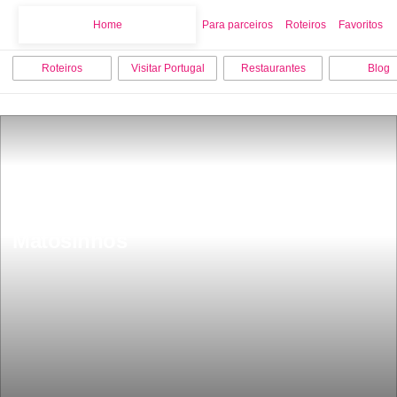
Home
Home
Para parceiros
Roteiros
Favoritos
Roteiros
Visitar Portugal
Restaurantes
Blog
Os 15 melhores pontos turisticos 
para conhecer e visitar em 
Matosinhos