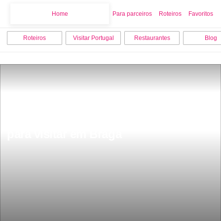
Home
Home
Para parceiros
Roteiros
Favoritos
Roteiros
Visitar Portugal
Restaurantes
Blog
Os 10 melhores pontos turisticos 
para visitar em Braga