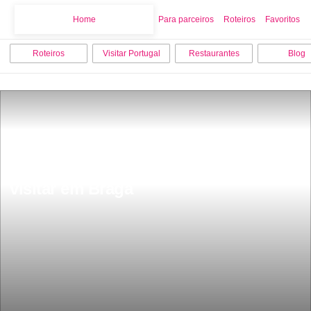
Home
Home
Para parceiros
Roteiros
Favoritos
Roteiros
Visitar Portugal
Restaurantes
Blog
Os 10 melhores sitios para ver e 
visitar em Braga