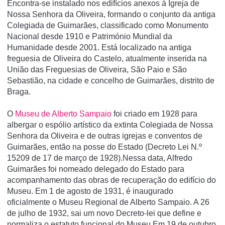
Encontra-se instalado nos edifí­cios anexos à Igreja de
Nossa Senhora da Oliveira, formando o conjunto da antiga
Colegiada de Guimarães, classificado como Monumento
Nacional desde 1910 e Património Mundial da
Humanidade desde 2001. Está localizado na antiga
freguesia de Oliveira do Castelo, atualmente inserida na
União das Freguesias de Oliveira, São Paio e São
Sebastião, na cidade e concelho de Guimarães, distrito de
Braga.
O
Museu de Alberto Sampaio
foi criado em 1928 para
albergar o espólio artístico da extinta Colegiada de Nossa
Senhora da Oliveira e de outras igrejas e conventos de
Guimarães, então na posse do Estado (Decreto Lei N.º
15209 de 17 de março de 1928).Nessa data, Alfredo
Guimarães foi nomeado delegado do Estado para
acompanhamento das obras de recuperação do edifício do
Museu. Em 1 de agosto de 1931, é inaugurado
oficialmente o Museu Regional de Alberto Sampaio. A 26
de julho de 1932, sai um novo Decreto-lei que define e
normaliza o estatuto funcional do Museu.Em 19 de outubro