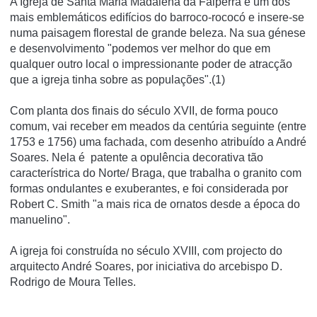
A Igreja de Santa Maria Madalena da Falperra é um dos
mais emblemáticos edifícios do barroco-rococó e insere-se
numa paisagem florestal de grande beleza. Na sua génese
e desenvolvimento "podemos ver melhor do que em
qualquer outro local o impressionante poder de atracção
que a igreja tinha sobre as populações".(1)
Com planta dos finais do século XVII, de forma pouco
comum, vai receber em meados da centúria seguinte (entre
1753 e 1756) uma fachada, com desenho atribuído a André
Soares. Nela é patente a opulência decorativa tão
característrica do Norte/ Braga, que trabalha o granito com
formas ondulantes e exuberantes, e foi considerada por
Robert C. Smith "a mais rica de ornatos desde a época do
manuelino".
A igreja foi construí­da no século XVIII, com projecto do
arquitecto André Soares, por iniciativa do arcebispo D.
Rodrigo de Moura Telles.