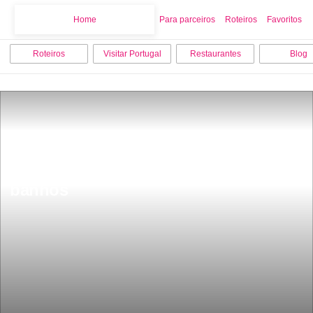
Home
Home
Para parceiros
Roteiros
Favoritos
Roteiros
Visitar Portugal
Restaurantes
Blog
Praia paradisÃ­aca em Portugal em 
que os javalis tambÃ©m vÃ£o a 
banhos