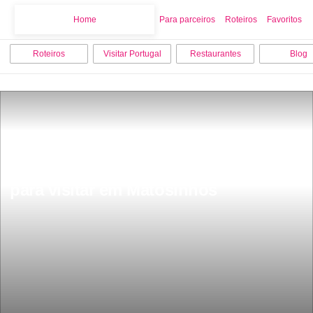
Home
Home
Para parceiros
Roteiros
Favoritos
Roteiros
Visitar Portugal
Restaurantes
Blog
Os 10 melhores pontos turisticos 
para visitar em Matosinhos