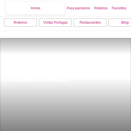
Home
Home
Para parceiros
Roteiros
Favoritos
Roteiros
Visitar Portugal
Restaurantes
Blog
CaraÃ­bas Portuguesa sÃ£o mais de 
50 km de puro paraÃ­so que estÃ¡ a 
encantar os turistas