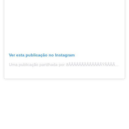
Ver esta publicação no Instagram
Uma publicação partilhada por ðÂÂÂÂÂÂÂÂÂÂÂÂÂŸÂÂÂÂÂÂÂÂÂÂÂÂÂ„¼ðÂÂÂÂÂÂÂÂÂÂÂÂÂŸÂÂÂÂÂÂÂÂÂÂÂÂÂ„¸ðÂÂÂÂÂÂÂÂÂÂÂÂÂŸÂÂÂÂÂÂÂÂÂÂÂÂÂ„¶ðÂÂÂÂÂÂÂÂÂÂÂÂÂŸÂÂÂÂÂÂÂÂÂÂÂÂÂ…ÂÂÂÂÂÂÂÂÂÂÂÂÂ„ðÂÂÂÂÂÂÂÂÂÂÂÂÂŸÂÂÂÂÂÂÂÂÂÂÂÂÂ„´ðÂÂÂÂÂÂÂÂÂÂÂÂÂŸÂÂÂÂÂÂÂÂÂÂÂÂÂ„» ðÂÂÂÂÂÂÂÂÂÂÂÂÂŸÂÂÂÂÂÂÂÂÂÂÂÂÂ„¼ðÂÂÂÂÂÂÂÂÂÂÂÂÂŸÂÂÂÂÂÂÂÂÂÂÂÂÂ„°ðÂÂÂÂÂÂÂÂÂÂÂÂÂŸÂÂÂÂÂÂÂÂÂÂÂÂÂ…ÂÂÂÂÂÂÂÂÂÂÂÂÂðÂÂÂÂÂÂÂÂÂÂÂÂÂŸÂÂÂÂÂÂÂÂÂÂÂÂÂ…ÂÂÂÂÂÂÂÂÂÂÂÂÂƒðÂÂÂÂÂÂÂÂÂÂÂÂÂŸÂÂÂÂÂÂÂÂÂÂÂÂÂ„¸ðÂÂÂÂÂÂÂÂÂÂÂÂÂŸÂÂÂÂÂÂÂÂÂÂÂÂÂ„½ðÂÂÂÂÂÂÂÂÂÂÂÂÂŸÂÂÂÂÂÂÂÂÂÂÂÂÂ…ÂÂÂÂÂÂÂÂÂÂÂÂÂ‚ (@mgl.martins)