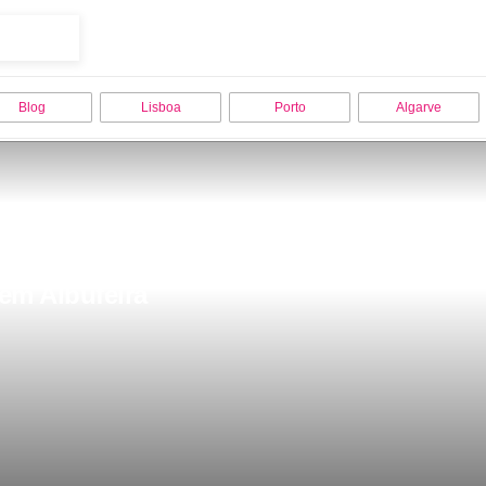
Blog
Lisboa
Porto
Algarve
 em Albufeira