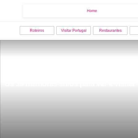
Home
Home
Roteiros
Visitar Portugal
Restaurantes
Os 15 melhores sitios para ver e visitar