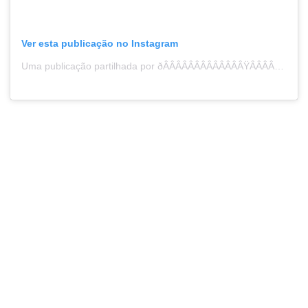
Ver esta publicação no Instagram
Uma publicação partilhada por ðÂÂÂÂÂÂÂÂÂÂÂÂÂŸÂÂÂÂÂÂÂÂÂÂÂÂÂ„¼ðÂÂÂÂÂÂÂÂÂÂÂÂÂŸÂÂÂÂÂÂÂÂÂÂÂÂÂ„¸ðÂÂÂÂÂÂÂÂÂÂÂÂÂŸÂÂÂÂÂÂÂÂÂÂÂÂÂ„¶ðÂÂÂÂÂÂÂÂÂÂÂÂÂŸÂÂÂÂÂÂÂÂÂÂÂÂÂ…ÂÂÂÂÂÂÂÂÂÂÂÂÂ„ðÂÂÂÂÂÂÂÂÂÂÂÂÂŸÂÂÂÂÂÂÂÂÂÂÂÂÂ„´ðÂÂÂÂÂÂÂÂÂÂÂÂÂŸÂÂÂÂÂÂÂÂÂÂÂÂÂ„» ðÂÂÂÂÂÂÂÂÂÂÂÂÂŸÂÂÂÂÂÂÂÂÂÂÂÂÂ„¼ðÂÂÂÂÂÂÂÂÂÂÂÂÂŸÂÂÂÂÂÂÂÂÂÂÂÂÂ„°ðÂÂÂÂÂÂÂÂÂÂÂÂÂŸÂÂÂÂÂÂÂÂÂÂÂÂÂ…ÂÂÂÂÂÂÂÂÂÂÂÂÂðÂÂÂÂÂÂÂÂÂÂÂÂÂŸÂÂÂÂÂÂÂÂÂÂÂÂÂ…ÂÂÂÂÂÂÂÂÂÂÂÂÂƒðÂÂÂÂÂÂÂÂÂÂÂÂÂŸÂÂÂÂÂÂÂÂÂÂÂÂÂ„¸ðÂÂÂÂÂÂÂÂÂÂÂÂÂŸÂÂÂÂÂÂÂÂÂÂÂÂÂ„½ðÂÂÂÂÂÂÂÂÂÂÂÂÂŸÂÂÂÂÂÂÂÂÂÂÂÂÂ…ÂÂÂÂÂÂÂÂÂÂÂÂÂ‚ (@mgl.martins)