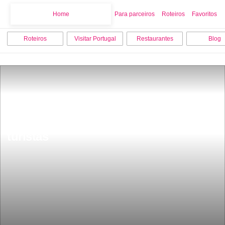
Home
Home
Para parceiros
Roteiros
Favoritos
Roteiros
Visitar Portugal
Restaurantes
Blog
CaraÃ­bas portuguesas sÃ£o 50 km de 
puro paraÃ­so estÃ¡ a encantar os 
turistas