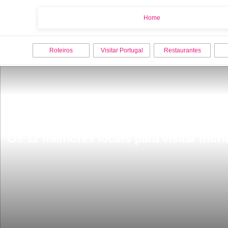
Home
Home
Roteiros
Visitar Portugal
Restaurantes
Os 12 melhores locais para visitar mo