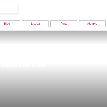
Blog
Lisboa
Porto
Algarve
numentos no Porto