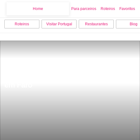
Home
Home
Para parceiros
Roteiros
Favoritos
Roteiros
Visitar Portugal
Restaurantes
Blog
Os 15 melhores lugares para visitar 
em Faro