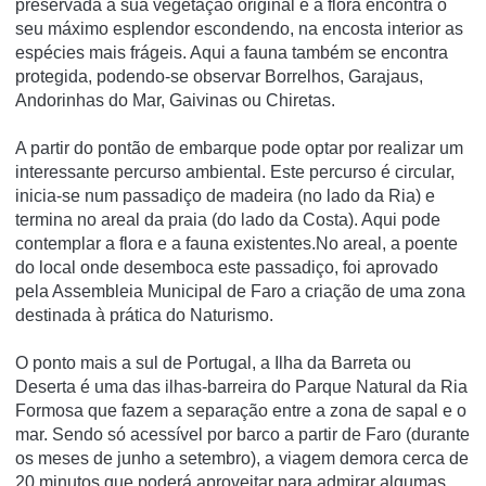
preservada a sua vegetação original e a flora encontra o
seu máximo esplendor escondendo, na encosta interior as
espécies mais frágeis. Aqui a fauna também se encontra
protegida, podendo-se observar Borrelhos, Garajaus,
Andorinhas do Mar, Gaivinas ou Chiretas.
A partir do pontão de embarque pode optar por realizar um
interessante percurso ambiental. Este percurso é circular,
inicia-se num passadiço de madeira (no lado da Ria) e
termina no areal da praia (do lado da Costa). Aqui pode
contemplar a flora e a fauna existentes.No areal, a poente
do local onde desemboca este passadiço, foi aprovado
pela Assembleia Municipal de Faro a criação de uma zona
destinada à prática do Naturismo.
O ponto mais a sul de Portugal, a Ilha da Barreta ou
Deserta é uma das ilhas-barreira do Parque Natural da Ria
Formosa que fazem a separação entre a zona de sapal e o
mar. Sendo só acessível por barco a partir de Faro (durante
os meses de junho a setembro), a viagem demora cerca de
20 minutos que poderá aproveitar para admirar algumas