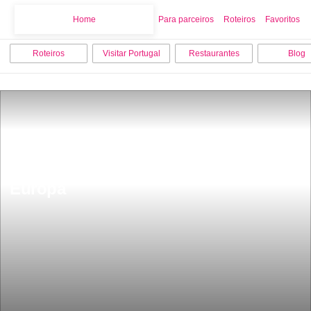
Home
Home
Para parceiros
Roteiros
Favoritos
Roteiros
Visitar Portugal
Restaurantes
Blog
Esta Ã© a Linha mais bonita de 
Portugal e umas das mais belas da 
Europa