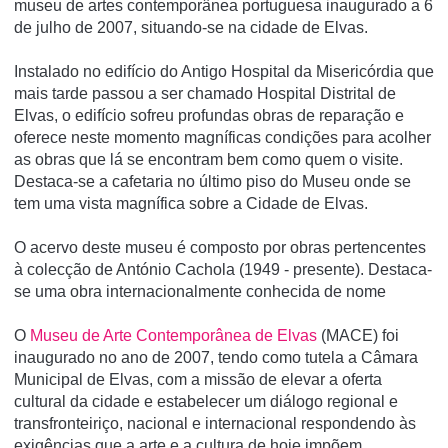
museu de artes contemporânea portuguesa inaugurado a 6
de julho de 2007, situando-se na cidade de Elvas.
Instalado no edifí­cio do Antigo Hospital da Misericórdia que
mais tarde passou a ser chamado Hospital Distrital de
Elvas, o edifí­cio sofreu profundas obras de reparação e
oferece neste momento magní­ficas condições para acolher
as obras que lá se encontram bem como quem o visite.
Destaca-se a cafetaria no último piso do Museu onde se
tem uma vista magní­fica sobre a Cidade de Elvas.
O acervo deste museu é composto por obras pertencentes
à colecção de António Cachola (1949 - presente). Destaca-
se uma obra internacionalmente conhecida de nome
O
Museu de Arte Contemporânea de Elvas
(MACE) foi
inaugurado no ano de 2007, tendo como tutela a Câmara
Municipal de Elvas, com a missão de elevar a oferta
cultural da cidade e estabelecer um diálogo regional e
transfronteiriço, nacional e internacional respondendo às
exigências que a arte e a cultura de hoje impõem.