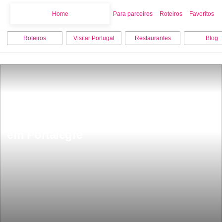
Home
Home
Para parceiros
Roteiros
Favoritos
Roteiros
Visitar Portugal
Restaurantes
Blog
Os 15 melhores lugares para visitar 
em Portalegre