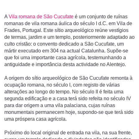
A
Vila romana de São Cucufate
é um conjunto de ruí­nas
romanas de vila romana áulica do século I d.C. em Vila de
Frades, Portugal. Este sí­tio arqueológico reúne vestí­gios
de termas, jardim e um templo, posteriormente adaptado ao
culto cristão: o convento dedicado a São Cucufate, um
mártir executado em 304 na actual Catalunha. Supõe-se
que foi uma importante casa agrí­cola, testemunhando a
antiguidade e importância desta actividade no Alentejo.
A origem do sí­tio arqueológico de São Cucufate remonta à
ocupação romana, no século I, com registo de várias
alterações ao longo do tempo. No século II é feita uma
segunda edificação e a casa terá sido refeita no século IV
para dar origem a uma vila palaciana, cujas ruí­nas
monumentais permanecem hoje, supondo-se que terá sido
uma próspera casa agrí­cola.
Próximo do local original de entrada na vila, na sua frente,