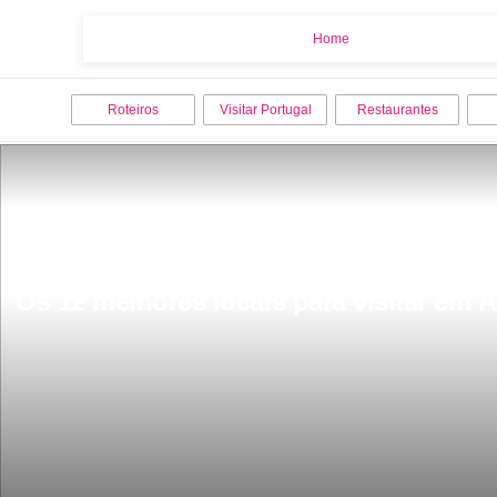
Home
Home
Roteiros
Visitar Portugal
Restaurantes
Os 12 melhores locais para visitar em Ã