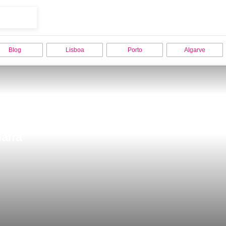
Blog
Lisboa
Porto
Algarve
afra