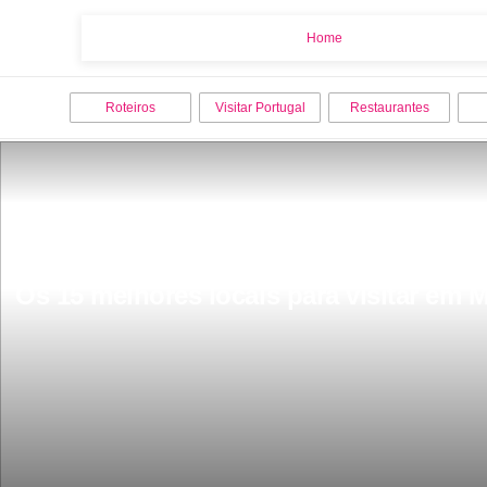
Home
Home
Roteiros
Visitar Portugal
Restaurantes
Os 15 melhores locais para visitar em M