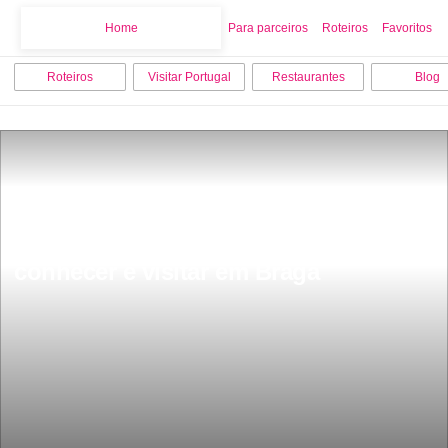
Home
Home
Para parceiros
Roteiros
Favoritos
Roteiros
Visitar Portugal
Restaurantes
Blog
Os 8 melhores pontos turisticos para 
conhecer e visitar em Braga