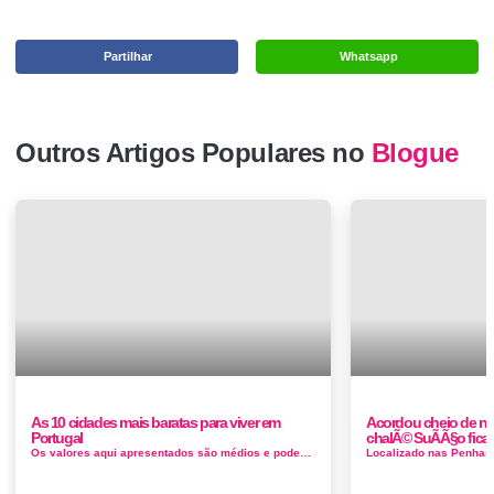
Partilhar
Whatsapp
Outros Artigos Populares no
Blogue
As 10 cidades mais baratas para viver em
Acordou cheio de n
Portugal
chalÃ© SuÃ­Ã§o fica
Os valores aqui apresentados são médios e podem não refletir com exatidão as suas necessidades reais, já que cada...