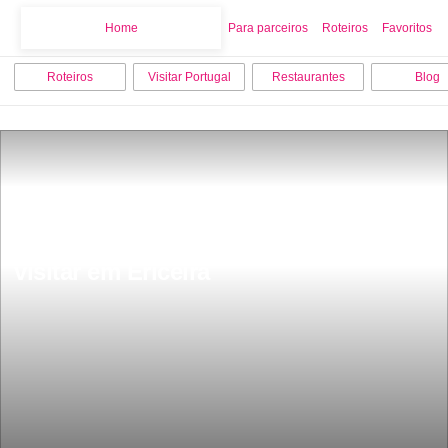
Home
Home
Para parceiros
Roteiros
Favoritos
Roteiros
Visitar Portugal
Restaurantes
Blog
As 15 melhores coisas para fazer e 
visitar em Ericeira