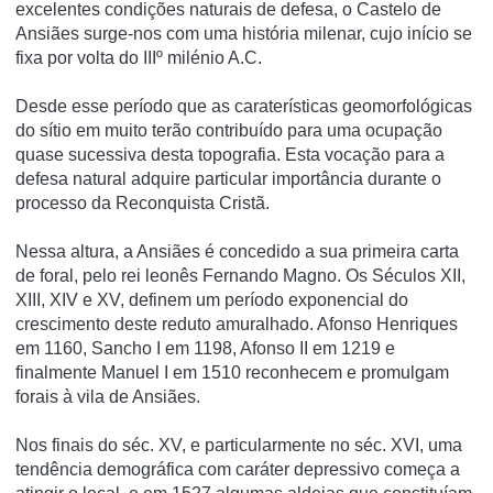
excelentes condições naturais de defesa, o Castelo de
Ansiães surge-nos com uma história milenar, cujo início se
fixa por volta do IIIº milénio A.C.
Desde esse período que as caraterísticas geomorfológicas
do sítio em muito terão contribuído para uma ocupação
quase sucessiva desta topografia. Esta vocação para a
defesa natural adquire particular importância durante o
processo da Reconquista Cristã.
Nessa altura, a Ansiães é concedido a sua primeira carta
de foral, pelo rei leonês Fernando Magno. Os Séculos XII,
XIII, XIV e XV, definem um período exponencial do
crescimento deste reduto amuralhado. Afonso Henriques
em 1160, Sancho I em 1198, Afonso II em 1219 e
finalmente Manuel I em 1510 reconhecem e promulgam
forais à vila de Ansiães.
Nos finais do séc. XV, e particularmente no séc. XVI, uma
tendência demográfica com caráter depressivo começa a