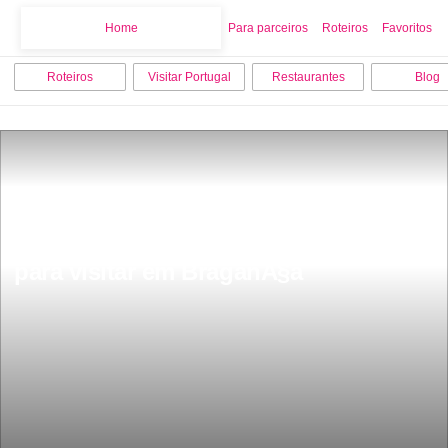
Home
Home
Para parceiros
Roteiros
Favoritos
Roteiros
Visitar Portugal
Restaurantes
Blog
Os 10 melhores pontos turisticos 
para visitar em BraganÃ§a